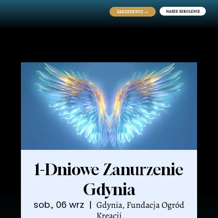
NASZE SZKOLENIE
ZAREZERWUJ →
1-Dniowe Zanurzenie
Gdynia
sob., 06 wrz
  |  
Gdynia, Fundacja Ogród
Kreacji