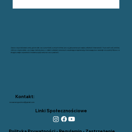
Zanurz się w doświadczeniu, gdzie ciało zaczyna mówić, a umysł cichnie, i poczuj, jak powraca przepływ, witalność i klarowność. To przestrzeń, w której
zbliżysz się do siebie – poznając metody pracy z ciałem i układem nerwowym, wspierające regenerację, równowagę oraz wewnętrzny​ spokój. Wyrusz w
drogę ku większej wolności i nowemu spojrzeniu na rzeczywistość.
Kontakt:
novaenergyschool@gmail.com
Linki Społecznościowe
Polityka Prywatności
-
Regulamin
-
Zastrzeżenie