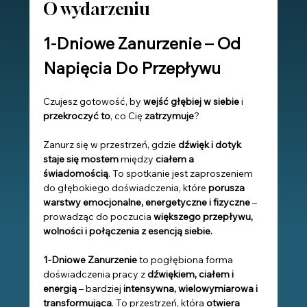
O wydarzeniu
1-Dniowe Zanurzenie – Od 
Napięcia Do Przepływu
Czujesz gotowość, by 
wejść głębiej w siebie
 i 
przekroczyć to
, co Cię 
zatrzymuje
?
Zanurz się w przestrzeń, gdzie 
dźwięk i dotyk 
staje się mostem
 między 
ciałem a 
świadomością
. To spotkanie jest zaproszeniem 
do głębokiego doświadczenia, które 
porusza 
warstwy emocjonalne, energetyczne i fizyczne
 – 
prowadząc do poczucia 
większego przepływu, 
wolności i połączenia z esencją
siebie.
1-Dniowe Zanurzenie
 to pogłębiona forma 
doświadczenia pracy z 
dźwiękiem, ciałem i 
energią
 – bardziej 
intensywna, wielowymiarowa i 
transformująca
. To przestrzeń, która 
otwiera 