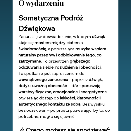
O wydarzeniu
Somatyczna Podróż 
Dźwiękowa
Zanurz się w doświadczenie, w którym 
dźwięk 
staje się mostem między ciałem a 
świadomością
, a poruszająca 
muzyka wspiera 
naturalny przepływ
 i 
odblokowanie tego, co 
zatrzymane
.
To przestrzeń 
głębszego 
odczuwania siebie, rozluźnienia i obecności.
To spotkanie jest zaproszeniem do 
wewnętrznego zanurzenia
 – poprzez 
dźwięk, 
dotyk i uważną obecność
 – które 
poruszają 
warstwy fizyczne, emocjonalne i energetyczne
, 
otwierając dostęp do
 lekkości, klarowności i 
autentycznego kontaktu ze sobą
. Bez wysiłku, 
bez oczekiwań – po prostu pozwalając, by to, co 
potrzebne, mogło się ujawnić.
🎶 Czego możesz się spodziewać: